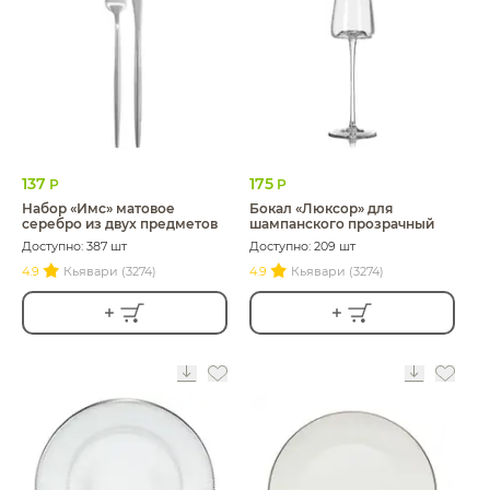
137
175
Р
Р
Набор «Имс» матовое
Бокал «Люксор» для
серебро из двух предметов
шампанского прозрачный
Доступно: 387 шт
Доступно: 209 шт
4.9
Кьявари (3274)
4.9
Кьявари (3274)