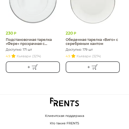
230
220
Р
Р
Подстановочная тарелка
Обеденная тарелка «Виго» с
«Фере» прозрачная с
серебряным кантом
серебряным кантом
Доступно: 171 шт
Доступно: 179 шт
4.9
Кьявари (3274)
4.9
Кьявари (3274)
Клиентская поддержка
Кто такие FRENTS