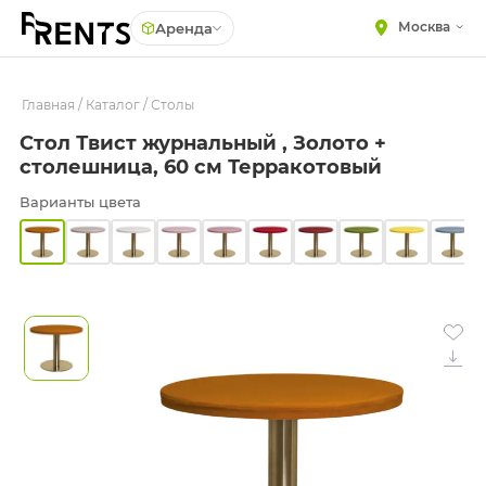
Москва
Аренда
Главная
МЕБЕЛЬ
/
Каталог
/
Столы
Столы
Стол Твист журнальный , Золото +
Стулья
ПОСУДА
столешница, 60 см Терракотовый
Подушки для стульев
ТЕКСТИЛЬ
Варианты цвета
Диваны
КРУПНОГАБАРИТНЫЙ
ДЕКОР
Кресла
ПОДСТАВКИ И ВАЗЫ
Пуфы
ДЛЯ ФЛОРИСТИКИ
Скамейки
ГОТОВЫЕ РЕШЕНИЯ
Фуршетная мебель
ОСВЕЩЕНИЕ
Барная мебель
ДЕКОР
НАВИГАЦИЯ
ИЗДЕЛИЯ ПОД ЗАКАЗ