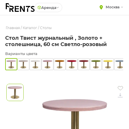
Москва
Аренда
Главная
МЕБЕЛЬ
/
Каталог
/
Столы
Столы
Стол Твист журнальный , Золото +
Стулья
ПОСУДА
столешница, 60 см Светло-розовый
Диваны
ТЕКСТИЛЬ
Варианты цвета
Кресла
КРУПНОГАБАРИТНЫЙ
ДЕКОР
Пуфы
ПОДСТАВКИ И ВАЗЫ
Скамейки
ДЛЯ ФЛОРИСТИКИ
Фуршетная мебель
ГОТОВЫЕ РЕШЕНИЯ
Барная мебель
ОСВЕЩЕНИЕ
ДЕКОР
НАВИГАЦИЯ
ИЗДЕЛИЯ ПОД ЗАКАЗ