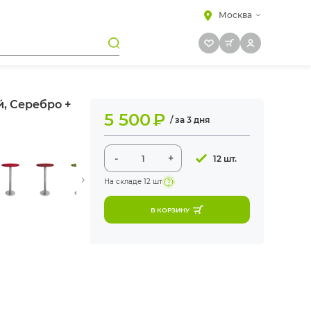
Москва
, Серебро +
5 500
₽
/ за 3 дня
-
+
12 шт.
На складе
12 шт
В КОРЗИНУ