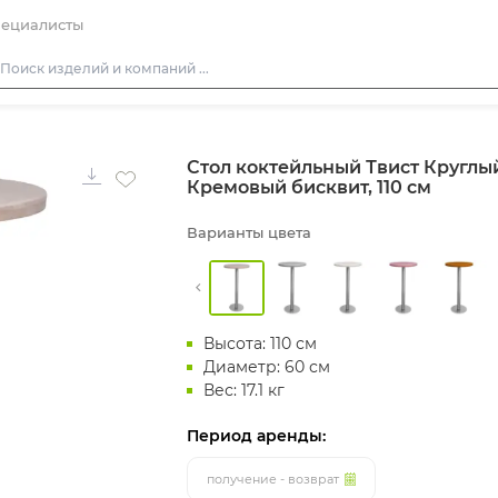
ециалисты
Столы
Стол коктейльный Твист Круглый
Стулья
Кремовый бисквит, 110 см
Диваны
Варианты цвета
Кресла
Пуфы
Скамейки
Высота: 110 см
Фуршетная мебель
Диаметр: 60 см
Барная мебель
Вес: 17.1 кг
Период аренды:
получение - возврат