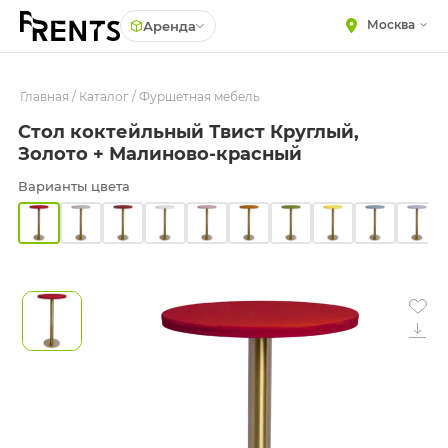
Москва
Аренда
Главная
МЕБЕЛЬ
/
Каталог
/
Фуршетная мебель
Столы
Стол коктейльный Твист Круглый,
Стулья
ПОСУДА
Золото + Малиново-красный
Диваны
ТЕКСТИЛЬ
Варианты цвета
Кресла
КРУПНОГАБАРИТНЫЙ
ДЕКОР
Пуфы
ПОДСТАВКИ И ВАЗЫ
Скамейки
ДЛЯ ФЛОРИСТИКИ
Фуршетная мебель
ГОТОВЫЕ РЕШЕНИЯ
Барная мебель
ОСВЕЩЕНИЕ
ДЕКОР
НАВИГАЦИЯ
ИЗДЕЛИЯ ПОД ЗАКАЗ