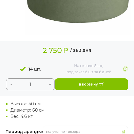
ИЗДЕЛИЯ ДЛЯ
КОМФОРТА
ТЕХНИЧЕСКОЕ
ОБОРУДОВАНИЕ
2 750
₽
/ за 3 дня
На складе
8 шт
,
14 шт.
под заказ 6 шт
за 6 дней
-
+
в корзину
Высота: 40 см
Диаметр: 60 см
Вес: 4.6 кг
Период аренды:
получение - возврат