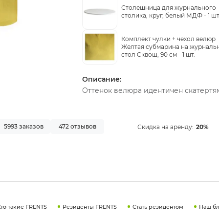
Столешница для журнального
столика, круг, белый МДФ -
1 шт
Комплект чулки + чехол велюр
Желтая субмарина на журналь
стол Сквош, 90 см -
1 шт.
Описание:
Оттенок велюра идентичен скатертям
5993 заказов
472 отзывов
Скидка на аренду:
20%
Кто такие FRENTS
Резиденты FRENTS
Стать резидентом
Наш бл