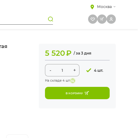
Москва
тая
5 520
₽
/ за 3 дня
-
+
4 шт.
На складе
4 шт
В КОРЗИНУ