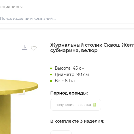
ециалисты
Столы
Журнальный столик Сквош Жел
Стулья
субмарина, велюр
Подушки для стульев
Диваны
Высота: 45 см
Кресла
Диаметр: 90 см
Вес: 8.1 кг
Пуфы
Период аренды:
Скамейки
Фуршетная мебель
получение - возврат
Барная мебель
В комплекте 3 изделия: