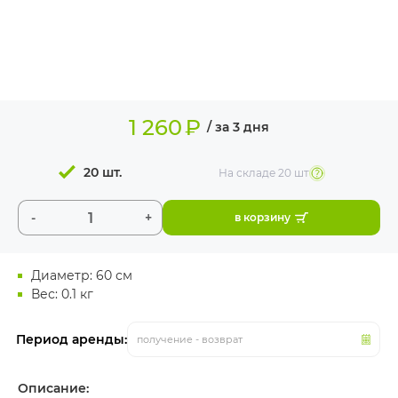
ИЗДЕЛИЯ ДЛЯ
КОМФОРТА
ТЕХНИЧЕСКОЕ
ОБОРУДОВАНИЕ
1 260
₽
/ за 3 дня
20 шт.
На складе
20 шт
-
+
в корзину
Диаметр: 60 см
Вес: 0.1 кг
Период аренды:
получение - возврат
Описание: