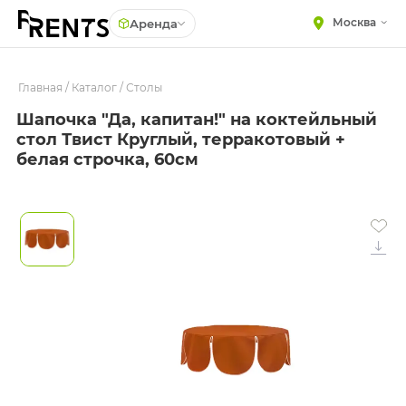
Москва
Аренда
Главная
МЕБЕЛЬ
/
Каталог
/
Столы
Столы
Шапочка "Да, капитан!" на коктейльный
Стулья
ПОСУДА
стол Твист Круглый, терракотовый +
Подушки для стульев
ТЕКСТИЛЬ
белая строчка, 60см
Диваны
КРУПНОГАБАРИТНЫЙ
ДЕКОР
Кресла
ПОДСТАВКИ И ВАЗЫ
Пуфы
ДЛЯ ФЛОРИСТИКИ
Скамейки
ГОТОВЫЕ РЕШЕНИЯ
Фуршетная мебель
ОСВЕЩЕНИЕ
Барная мебель
ДЕКОР
НАВИГАЦИЯ
ИЗДЕЛИЯ ПОД ЗАКАЗ