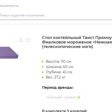
ециалисты
Столы
Стол коктейльный Твист Прямоу
Стулья
Фиалковое мороженое +Нежная
Подушки для стульев
(телескопические ноги)
Диваны
Высота: 110 см
Кресла
Ширина: 60 см
Пуфы
Глубина: 45 см
Вес: 27.2 кг
Скамейки
Фуршетная мебель
Период аренды:
Барная мебель
получение - возврат
В комплекте 5 изделий: