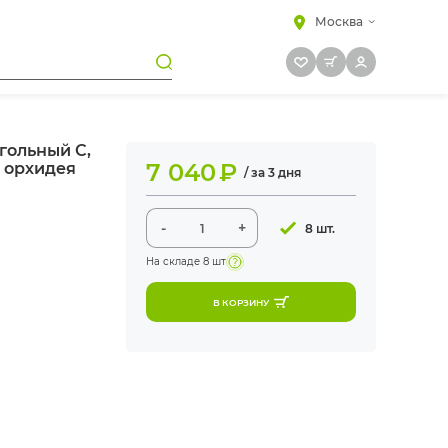
Москва
гольный С,
7 040
₽
 орхидея
/ за 3 дня
-
+
8 шт.
На складе
8 шт
В КОРЗИНУ