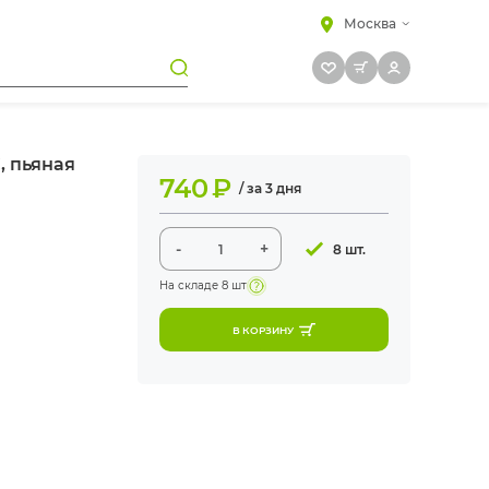
Москва
, пьяная
740
₽
/ за 3 дня
-
+
8 шт.
На складе
8 шт
В КОРЗИНУ