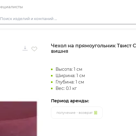
ециалисты
Столы
Чехол на прямоугольник Твист С
Стулья
вишня
Подушки для стульев
Диваны
Высота: 1 см
Кресла
Ширина: 1 см
Глубина: 1 см
Пуфы
Вес: 0.1 кг
Скамейки
Период аренды:
Фуршетная мебель
получение - возврат
Барная мебель