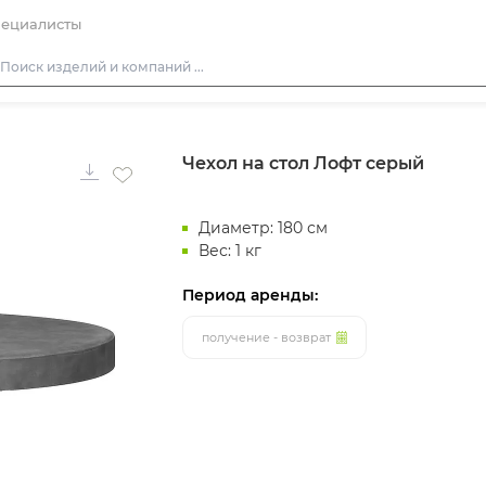
ециалисты
Столы
Чехол на стол Лофт серый
Стулья
Диваны
Диаметр: 180 см
Кресла
Вес: 1 кг
Пуфы
Период аренды:
Скамейки
Фуршетная мебель
получение - возврат
Барная мебель