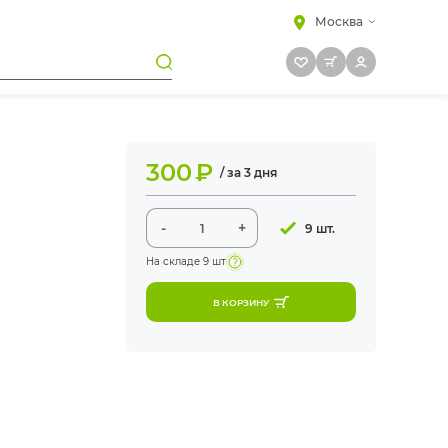
Москва
300
₽
/ за 3 дня
-
+
9 шт.
На складе
9 шт
В КОРЗИНУ