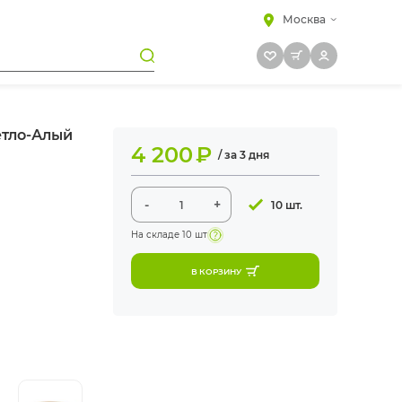
Москва
етло-Алый
4 200
₽
/ за 3 дня
-
+
10 шт.
На складе
10 шт
В КОРЗИНУ