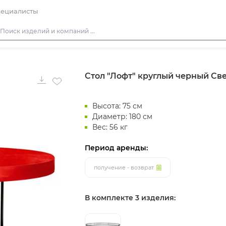
ециалисты
Столы
Стол "Лофт" круглый черный Св
Стулья
Подушки для стульев
Высота: 75 см
Диваны
Диаметр: 180 см
Кресла
Вес: 56 кг
Пуфы
Период аренды:
Скамейки
получение - возврат
Фуршетная мебель
Барная мебель
В комплекте 3 изделия: