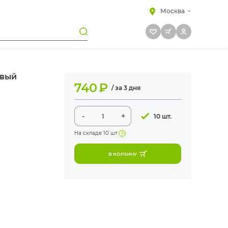
Москва
овый
740
₽
/ за 3 дня
-
+
10 шт.
На складе
10 шт
В КОРЗИНУ