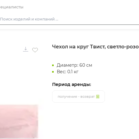
ециалисты
Столы
Чехол на круг Твист, светло-роз
Стулья
Подушки для стульев
Диаметр: 60 см
Диваны
Вес: 0.1 кг
Кресла
Период аренды:
Пуфы
Скамейки
получение - возврат
Фуршетная мебель
Барная мебель