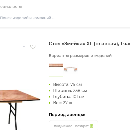
ециалисты
Столы
Стол «Змейка» XL (плавная), 1 ча
Стулья
Диваны
Варианты размеров и моделей
Кресла
Пуфы
Скамейки
Высота: 75 см
Фуршетная мебель
Ширина: 238 см
Глубина: 101 см
Барная мебель
Вес: 27 кг
Период аренды:
получение - возврат