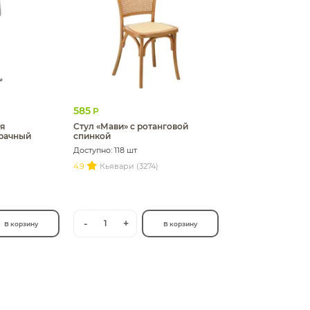
585
Р
я
Стул «Мави» с ротанговой
рачный
спинкой
Доступно: 118 шт
4.9
Кьявари (3274)
-
+
1
В корзину
В корзину