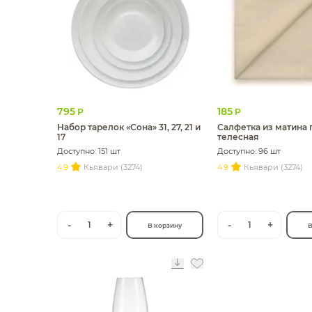
795
185
Р
Р
Набор тарелок «Сона» 31, 27, 21 и
Салфетка из матина 
17
телесная
Доступно: 151 шт
Доступно: 96 шт
4.9
Кьявари (3274)
4.9
Кьявари (3274)
-
+
-
+
1
1
В корзину
В