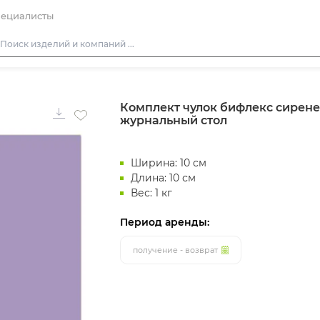
ециалисты
Столы
Комплект чулок бифлекс сирен
Стулья
журнальный стол
Диваны
Кресла
Ширина: 10 см
Пуфы
Длина: 10 см
Вес: 1 кг
Скамейки
Период аренды:
Фуршетная мебель
Барная мебель
получение - возврат