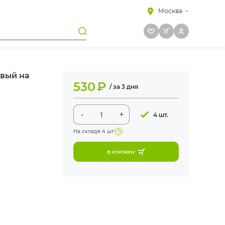
Москва
евый на
530
₽
/ за 3 дня
-
+
4 шт.
На складе
4 шт
В КОРЗИНУ