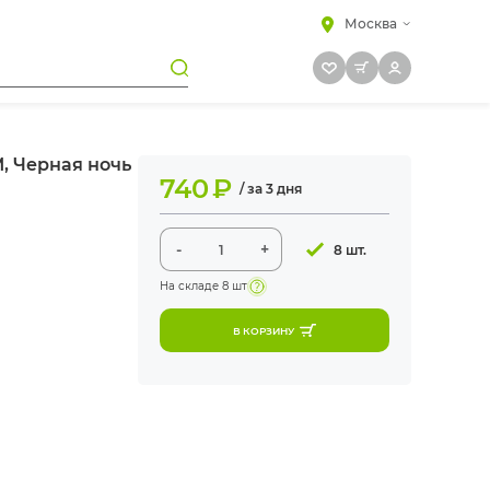
Москва
, Черная ночь
740
₽
/ за 3 дня
-
+
8 шт.
На складе
8 шт
В КОРЗИНУ