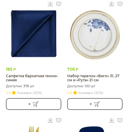
185
705
Р
Р
Салфетка бархатная темно-
Набор тарелок «Виго» 31, 27
синяя
см и «Рута» 21 см
Доступно: 378 шт
Доступно: 100 шт
4.9
Кьявари (3274)
4.9
Кьявари (3274)