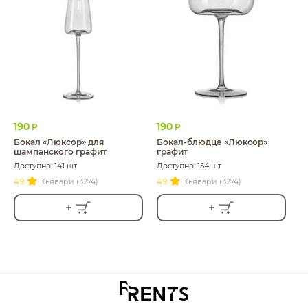
190
190
Р
Р
Бокал «Люксор» для
Бокал-блюдце «Люксор»
шампанского графит
графит
Доступно: 141 шт
Доступно: 154 шт
4.9
Кьявари (3274)
4.9
Кьявари (3274)