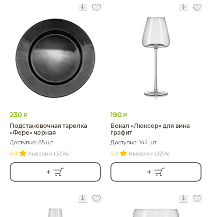
230
190
Р
Р
Подстановочная тарелка
Бокал «Люксор» для вина
«Фере» черная
графит
Доступно: 85 шт
Доступно: 144 шт
4.9
Кьявари (3274)
4.9
Кьявари (3274)