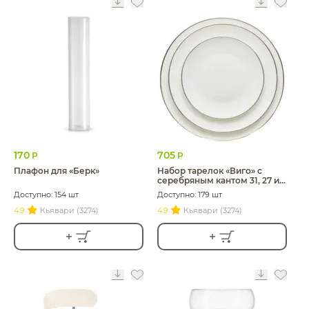
170
705
Р
Р
Плафон для «Берк»
Набор тарелок «Виго» с
серебряным кантом 31, 27 и
21см
Доступно: 154 шт
Доступно: 179 шт
4.9
Кьявари (3274)
4.9
Кьявари (3274)