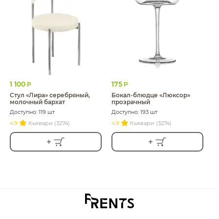
1 100
175
Р
Р
Стул «Лира» серебряный,
Бокал-блюдце «Люксор»
молочный бархат
прозрачный
Доступно: 119 шт
Доступно: 193 шт
4.9
Кьявари (3274)
4.9
Кьявари (3274)