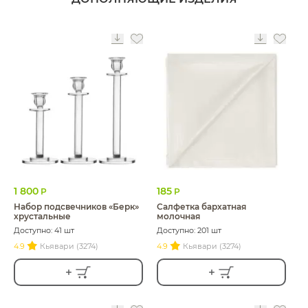
1 800
185
Р
Р
Набор подсвечников «Берк»
Салфетка бархатная
хрустальные
молочная
Доступно: 41 шт
Доступно: 201 шт
4.9
Кьявари (3274)
4.9
Кьявари (3274)