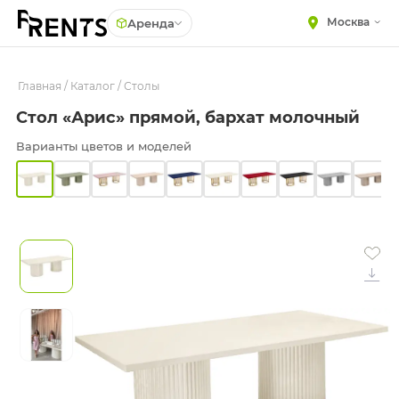
Москва
Аренда
Главная
МЕБЕЛЬ
/
Каталог
/
Столы
Столы
Стол «Арис» прямой, бархат молочный
Стулья
ПОСУДА
Подушки для стульев
Варианты цветов и моделей
ТЕКСТИЛЬ
Диваны
КРУПНОГАБАРИТНЫЙ
ДЕКОР
Кресла
ПОДСТАВКИ И ВАЗЫ
Пуфы
ДЛЯ ФЛОРИСТИКИ
Скамейки
ГОТОВЫЕ РЕШЕНИЯ
Фуршетная мебель
ОСВЕЩЕНИЕ
Барная мебель
ДЕКОР
НАВИГАЦИЯ
ИЗДЕЛИЯ ПОД ЗАКАЗ