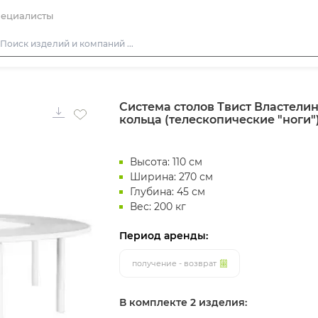
ециалисты
Столы
Система столов Твист Властели
Стулья
кольца (телескопические "ноги"
Подушки для стульев
Диваны
Высота: 110 см
Кресла
Ширина: 270 см
Глубина: 45 см
Пуфы
Вес: 200 кг
Скамейки
Период аренды:
Фуршетная мебель
получение - возврат
Барная мебель
В комплекте 2 изделия: