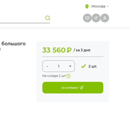
Москва
н большого
33 560
₽
)
/ за 3 дня
-
+
2 шт.
На складе
2 шт
В КОРЗИНУ