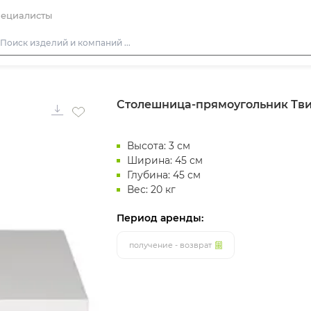
ециалисты
Столы
Столешница-прямоугольник Твис
Стулья
Подушки для стульев
Высота: 3 см
Диваны
Ширина: 45 см
Кресла
Глубина: 45 см
Вес: 20 кг
Пуфы
Скамейки
Период аренды:
Фуршетная мебель
получение - возврат
Барная мебель