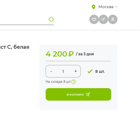
Москва
т С, белая
4 200
₽
/ за 3 дня
-
+
8 шт.
На складе
8 шт
В КОРЗИНУ