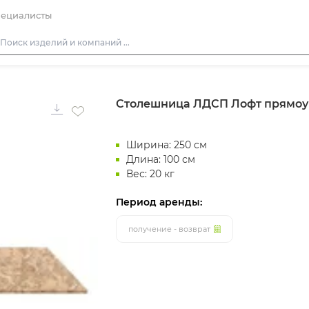
ециалисты
Столы
Столешница ЛДСП Лофт прямоу
Стулья
Диваны
Ширина: 250 см
Кресла
Длина: 100 см
Пуфы
Вес: 20 кг
Скамейки
Период аренды:
Фуршетная мебель
получение - возврат
Барная мебель