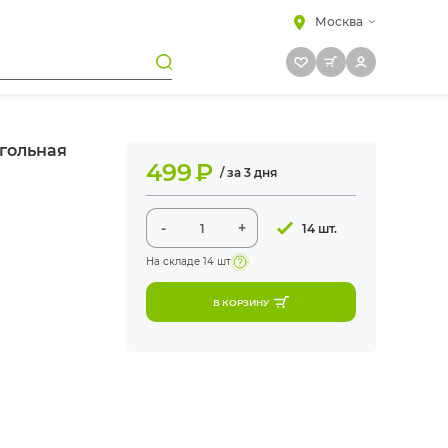
Москва
гольная
499
₽
/ за 3 дня
-
+
14 шт.
На складе
14 шт
В КОРЗИНУ