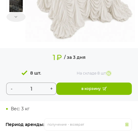
ИЗДЕЛИЯ ДЛЯ
КОМФОРТА
ТЕХНИЧЕСКОЕ
ОБОРУДОВАНИЕ
1
₽
/ за 3 дня
8 шт.
На складе
8 шт
-
+
в корзину
Вес: 3 кг
Период аренды:
получение - возврат