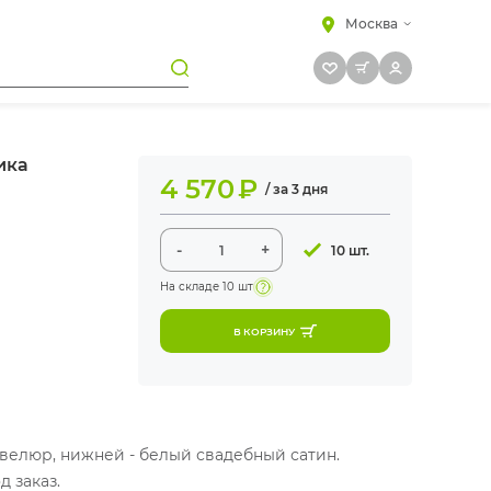
Москва
ика
4 570
₽
/ за 3 дня
-
+
10 шт.
На складе
10 шт
В КОРЗИНУ
велюр, нижней - белый свадебный сатин.
 заказ.