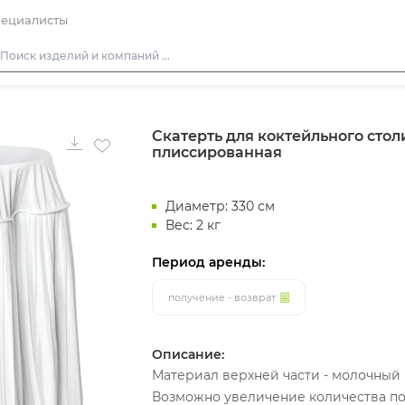
ециалисты
Столы
Скатерть для коктейльного стол
Стулья
плиссированная
Диваны
Кресла
Диаметр: 330 см
Пуфы
Вес: 2 кг
Скамейки
Период аренды:
Фуршетная мебель
получение - возврат
Барная мебель
Описание:
Материал верхней части - молочный 
Возможно увеличение количества под