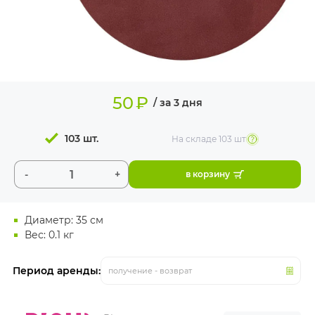
ИЗДЕЛИЯ ДЛЯ
КОМФОРТА
ТЕХНИЧЕСКОЕ
ОБОРУДОВАНИЕ
50
₽
/ за 3 дня
103 шт.
На складе
103 шт
-
+
в корзину
Диаметр: 35 см
Вес: 0.1 кг
Период аренды:
получение - возврат