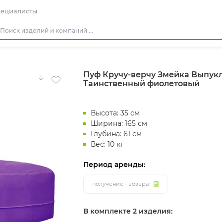
ециалисты
Столы
Пуф Кручу-верчу Змейка Выпук
Стулья
Таинственный фиолетовый
Подушки для стульев
Диваны
Высота: 35 см
Кресла
Ширина: 165 см
Глубина: 61 см
Пуфы
Вес: 10 кг
Скамейки
Период аренды:
Фуршетная мебель
получение - возврат
Барная мебель
В комплекте 2 изделия: