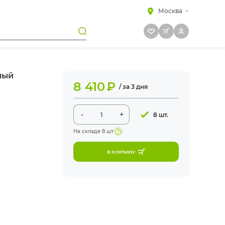
Москва
лый
8 410
₽
/ за 3 дня
-
+
8 шт.
На складе
8 шт
В КОРЗИНУ