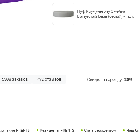
Пуф Кручу-верчу Змейка
Выпуклый База (серый) -
1 шт.
5998 заказов
472 отзывов
Скидка на аренду:
20%
Кто такие FRENTS
Резиденты FRENTS
Стать резидентом
Наш бл