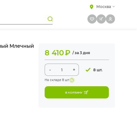
Москва
клый Млечный
8 410
₽
/ за 3 дня
-
+
8 шт.
На складе
8 шт
В КОРЗИНУ