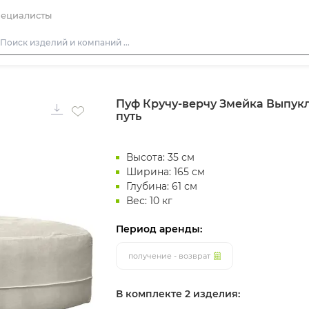
ециалисты
Столы
Пуф Кручу-верчу Змейка Выпу
Стулья
путь
Диваны
Кресла
Высота: 35 см
Пуфы
Ширина: 165 см
Глубина: 61 см
Скамейки
Вес: 10 кг
Фуршетная мебель
Период аренды:
Барная мебель
получение - возврат
В комплекте 2 изделия: