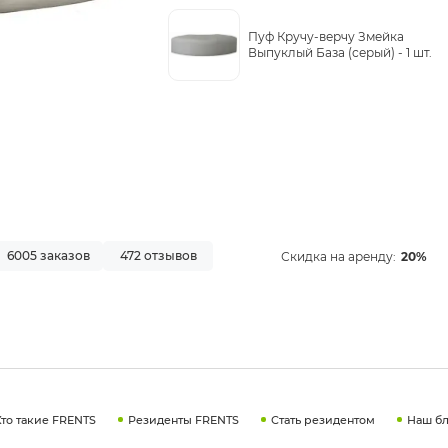
Пуф Кручу-верчу Змейка
Выпуклый База (серый) -
1 шт.
6005 заказов
472 отзывов
Скидка на аренду:
20%
Кто такие FRENTS
Резиденты FRENTS
Стать резидентом
Наш бл