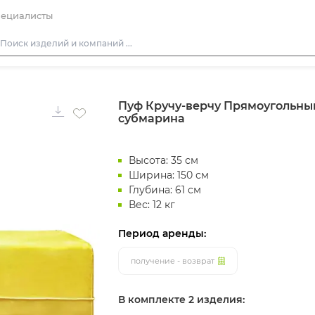
ециалисты
Столы
Пуф Кручу-верчу Прямоугольны
Стулья
субмарина
Подушки для стульев
Диваны
Высота: 35 см
Кресла
Ширина: 150 см
Глубина: 61 см
Пуфы
Вес: 12 кг
Скамейки
Период аренды:
Фуршетная мебель
получение - возврат
Барная мебель
В комплекте 2 изделия: