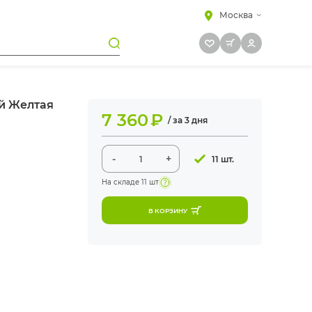
Москва
й Желтая
7 360
₽
/ за 3 дня
-
+
11 шт.
На складе
11 шт
В КОРЗИНУ