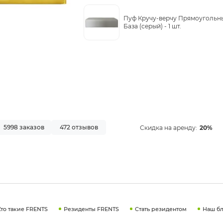
Пуф Кручу-верчу Прямоугольн
База (серый) -
1 шт.
5998 заказов
472 отзывов
Скидка на аренду:
20%
Кто такие FRENTS
Резиденты FRENTS
Стать резидентом
Наш бл