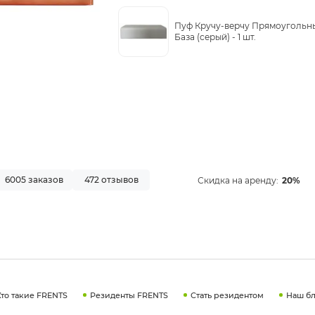
Пуф Кручу-верчу Прямоугольн
База (серый) -
1 шт.
6005 заказов
472 отзывов
Скидка на аренду:
20%
Кто такие FRENTS
Резиденты FRENTS
Стать резидентом
Наш бл