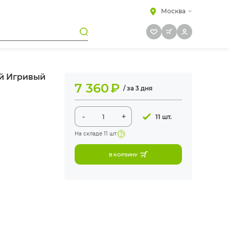
Москва
й Игривый
7 360
₽
/ за 3 дня
-
+
11 шт.
На складе
11 шт
В КОРЗИНУ