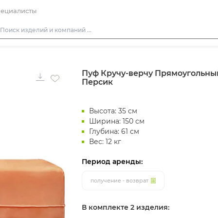
ециалисты
Столы
Пуф Кручу-верчу Прямоугольны
Стулья
Персик
Диваны
Кресла
Высота: 35 см
Пуфы
Ширина: 150 см
Глубина: 61 см
Скамейки
Вес: 12 кг
Фуршетная мебель
Период аренды:
Барная мебель
получение - возврат
В комплекте 2 изделия: