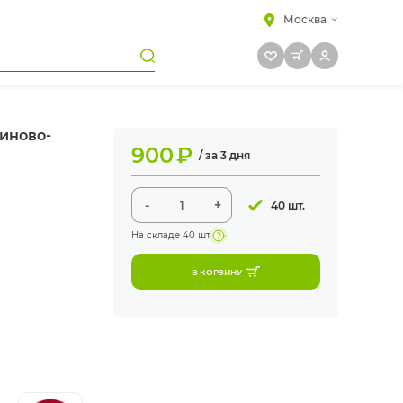
Москва
иново-
900
₽
/ за 3 дня
-
+
40 шт.
На складе
40 шт
В КОРЗИНУ