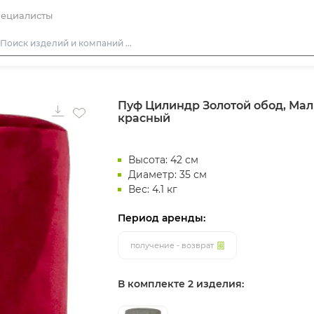
ециалисты
Столы
Пуф Цилиндр Золотой обод, Мал
Стулья
красный
Подушки для стульев
Диваны
Высота: 42 см
Кресла
Диаметр: 35 см
Вес: 4.1 кг
Пуфы
Период аренды:
Скамейки
Фуршетная мебель
получение - возврат
Барная мебель
В комплекте 2 изделия: