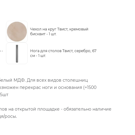
-
Чехол на круг Твист, кремовый
бисквит -
1 шт.
 -
Нога для столов Твист, серебро, 67
см -
1 шт.
 белый МДФ. Для всех видов столешниц
зможен перекрас ноги и основания (+1500
15шт
в на открытой площадке - обязательно наличие
я/росы.