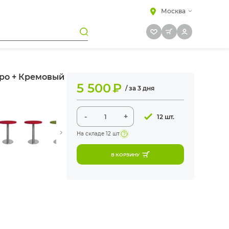
Москва
бро + Кремовый
5 500
₽
/ за 3 дня
-
+
12 шт.
На складе
12 шт
В КОРЗИНУ