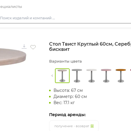
ециалисты
Столы
Стол Твист Круглый 60см, Сере
Стулья
бисквит
Диваны
Варианты цвета
Кресла
Пуфы
Скамейки
Высота: 67 см
Фуршетная мебель
Диаметр: 60 см
Барная мебель
Вес: 17.1 кг
Период аренды:
получение - возврат