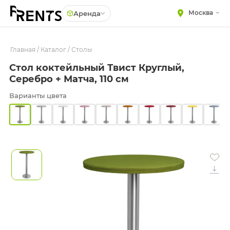
Москва
Аренда
Главная
МЕБЕЛЬ
/
Каталог
/
Столы
Столы
Стол коктейльный Твист Круглый,
Стулья
ПОСУДА
Серебро + Матча, 110 см
Подушки для стульев
ТЕКСТИЛЬ
Варианты цвета
Диваны
КРУПНОГАБАРИТНЫЙ
ДЕКОР
Кресла
ПОДСТАВКИ И ВАЗЫ
Пуфы
ДЛЯ ФЛОРИСТИКИ
Скамейки
ГОТОВЫЕ РЕШЕНИЯ
Фуршетная мебель
ОСВЕЩЕНИЕ
Барная мебель
ДЕКОР
НАВИГАЦИЯ
ИЗДЕЛИЯ ПОД ЗАКАЗ