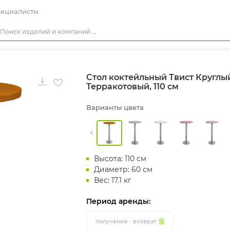
ециалисты
Столы
Стол коктейльный Твист Круглый
Стулья
Терракотовый, 110 см
Диваны
Варианты цвета
Кресла
Пуфы
Скамейки
Высота: 110 см
Фуршетная мебель
Диаметр: 60 см
Барная мебель
Вес: 17.1 кг
Период аренды:
получение - возврат