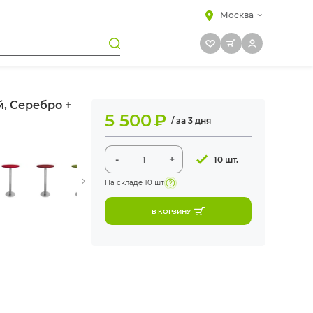
Москва
, Серебро +
5 500
₽
/ за 3 дня
-
+
10 шт.
На складе
10 шт
В КОРЗИНУ