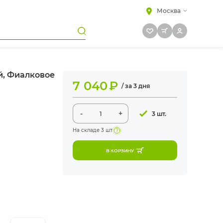
Москва
й, Фиалковое
7 040
₽
/ за 3 дня
-
+
3 шт.
На складе
3 шт
В КОРЗИНУ