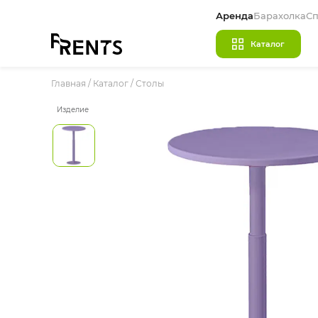
Аренда
Барахолка
Сп
Каталог
Главная
/
МЕБЕЛЬ
Каталог
/
Столы
ПОСУДА
Изделие
ТЕКСТИЛЬ
КРУПНОГАБАРИТНЫЙ ДЕКОР
ПОДСТАВКИ И ВАЗЫ ДЛЯ ФЛОРИСТИКИ
ГОТОВЫЕ РЕШЕНИЯ
ОСВЕЩЕНИЕ
ДЕКОР
НАВИГАЦИЯ
ИЗДЕЛИЯ ПОД ЗАКАЗ