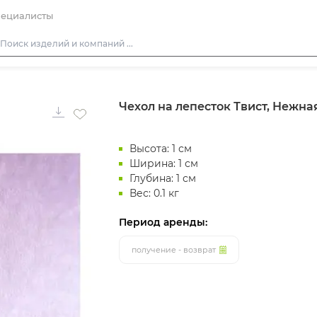
ециалисты
Столы
Чехол на лепесток Твист, Нежна
Стулья
Диваны
Высота: 1 см
Кресла
Ширина: 1 см
Пуфы
Глубина: 1 см
Вес: 0.1 кг
Скамейки
Фуршетная мебель
Период аренды:
Барная мебель
получение - возврат