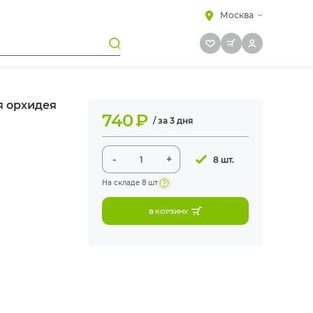
Москва
я орхидея
740
₽
/ за 3 дня
-
+
8 шт.
На складе
8 шт
В КОРЗИНУ