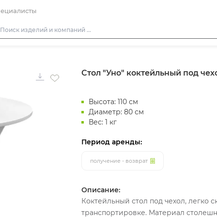
ециалисты
Столы
Стол "Уно" коктейльный под чех
Стулья
Подушки для стульев
Высота: 110 см
Диваны
Диаметр: 80 см
Кресла
Вес: 1 кг
Пуфы
Период аренды:
Скамейки
получение - возврат
Фуршетная мебель
Барная мебель
Описание:
Коктейльный стол под чехол, легко с
транспортировке. Материал столеш