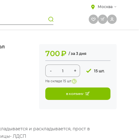
Москва
ол
700
₽
/ за 3 дня
-
+
15 шт.
На складе
15 шт
В КОРЗИНУ
кладывается и раскладывается, прост в
ницы- ЛДСП