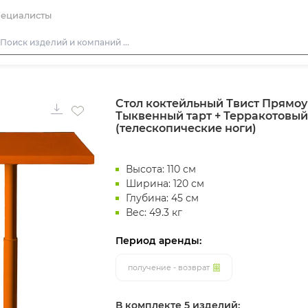
ециалисты
Столы
Стол коктейльный Твист Прямоу
Стулья
Тыквенный тарт + Терракотовый
Диваны
(телескопические ноги)
Кресла
Высота: 110 см
Пуфы
Ширина: 120 см
Скамейки
Глубина: 45 см
Вес: 49.3 кг
Фуршетная мебель
Барная мебель
Период аренды:
получение - возврат
В комплекте 5 изделий: