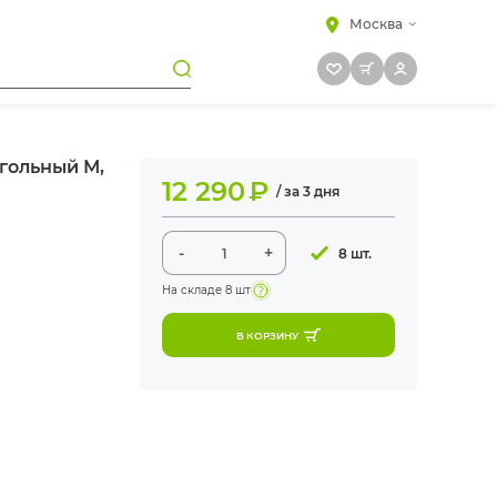
Москва
гольный М,
12 290
₽
/ за 3 дня
-
+
8 шт.
На складе
8 шт
В КОРЗИНУ