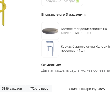
получение - возврат
В комплекте 3 изделия:
Комплект сидение+спинка на
Модерн, Коко -
1 шт.
Каркас барного стула Колори (
перекрас) -
1 шт.
Описание:
Данная модель стула может сочетать
5999 заказов
472 отзывов
Скидка на аренду:
20%