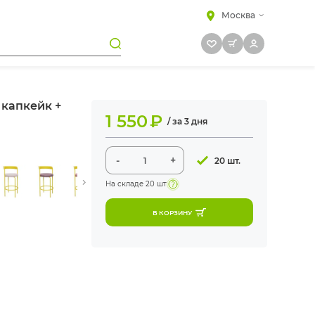
Москва
 капкейк +
1 550
₽
/ за 3 дня
-
+
20 шт.
На складе
20 шт
В КОРЗИНУ