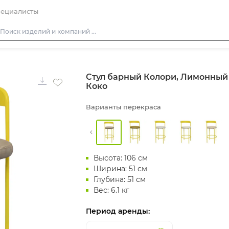
ециалисты
Столы
Стул барный Колори, Лимонный
Стулья
Коко
Диваны
Варианты перекраса
Кресла
Пуфы
Скамейки
Высота: 106 см
Фуршетная мебель
Ширина: 51 см
Барная мебель
Глубина: 51 см
Вес: 6.1 кг
Период аренды: