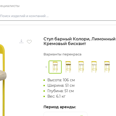
ециалисты
Столы
Стул барный Колори, Лимонный
Стулья
Кремовый бисквит
Диваны
Варианты перекраса
Кресла
Пуфы
Скамейки
Высота: 106 см
Фуршетная мебель
Ширина: 51 см
Барная мебель
Глубина: 51 см
Вес: 6.1 кг
Период аренды: