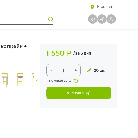
Москва
 капкейк +
1 550
₽
/ за 3 дня
-
+
20 шт.
На складе
20 шт
В КОРЗИНУ